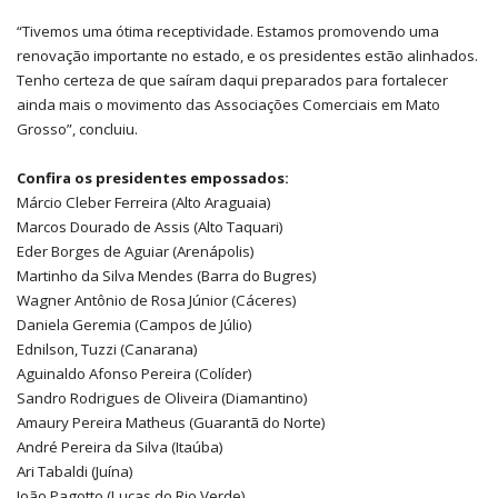
“Tivemos uma ótima receptividade. Estamos promovendo uma
renovação importante no estado, e os presidentes estão alinhados.
Tenho certeza de que saíram daqui preparados para fortalecer
ainda mais o movimento das Associações Comerciais em Mato
Grosso”, concluiu.
Confira os presidentes empossados:
Márcio Cleber Ferreira (Alto Araguaia)
Marcos Dourado de Assis (Alto Taquari)
Eder Borges de Aguiar (Arenápolis)
Martinho da Silva Mendes (Barra do Bugres)
Wagner Antônio de Rosa Júnior (Cáceres)
Daniela Geremia (Campos de Júlio)
Ednilson, Tuzzi (Canarana)
Aguinaldo Afonso Pereira (Colíder)
Sandro Rodrigues de Oliveira (Diamantino)
Amaury Pereira Matheus (Guarantã do Norte)
André Pereira da Silva (Itaúba)
Ari Tabaldi (Juína)
João Pagotto (Lucas do Rio Verde)