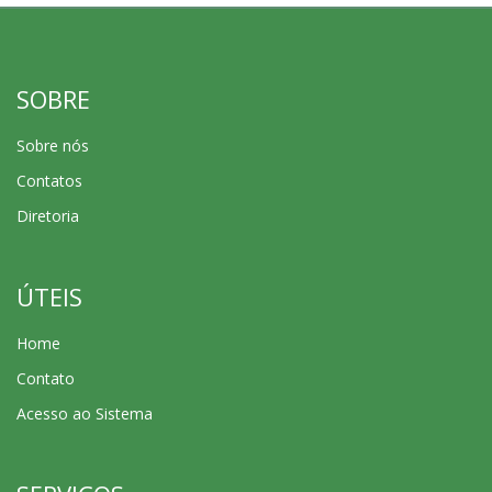
completa
Visualizar revista
completa
SOBRE
Sobre nós
Contatos
Diretoria
ÚTEIS
Home
Contato
Acesso ao Sistema