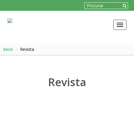
Toggle
navigat
Início
Revista
Revista
Visualizar
revista